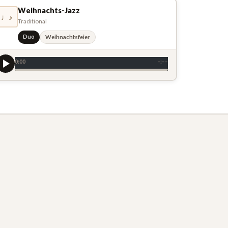
Weihnachts-Jazz
♩♪
Traditional
Duo
Weihnachtsfeier
0:00
–:––