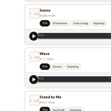
Sunny
♩♪♫
Bobby Hebb
Trio
Firmenfeier
Geburtstag
Empfang
0:00
–:
Wave
♩♪♫
A. C. Jobim
Trio
Dinner
Empfang
0:00
–:
Stand by Me
♩♪♫
Ben E. King
Trio
Hochzeit
Empfang