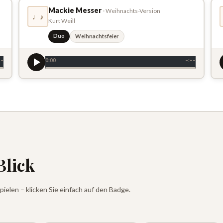
Mackie Messer
· Weihnachts-Version
♩♪
Kurt Weill
Duo
Weihnachtsfeier
––
0:00
–:––
Blick
pielen – klicken Sie einfach auf den Badge.