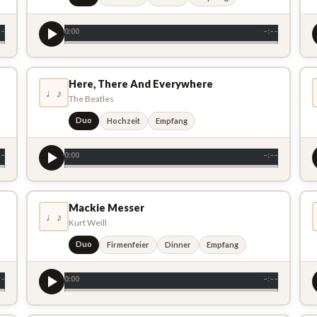
––
0:00
–:––
Here, There And Everywhere
♩♪
The Beatles
Duo
Hochzeit
Empfang
––
0:00
–:––
Mackie Messer
♩♪
Kurt Weill
Duo
Firmenfeier
Dinner
Empfang
––
0:00
–:––