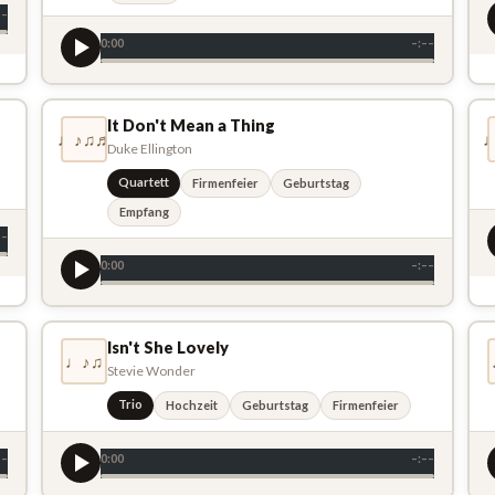
––
0:00
–:––
It Don't Mean a Thing
♩♪♫♬
Duke Ellington
Quartett
Firmenfeier
Geburtstag
Empfang
––
0:00
–:––
Isn't She Lovely
♩♪♫
Stevie Wonder
Trio
Hochzeit
Geburtstag
Firmenfeier
––
0:00
–:––