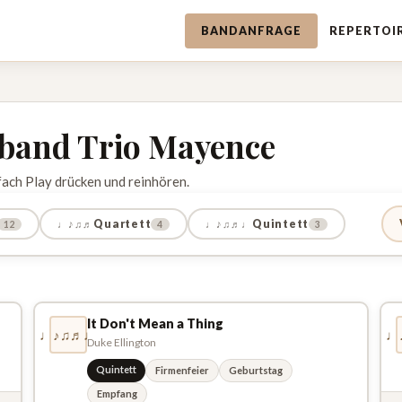
BANDANFRAGE
REPERTOI
zband Trio Mayence
fach Play drücken und reinhören.
Quartett
Quintett
♩♪♫♬
♩♪♫♬♩
12
4
3
It Don't Mean a Thing
♩♪♫♬♩
♩
Duke Ellington
Quintett
Firmenfeier
Geburtstag
Empfang