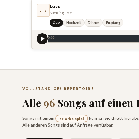
Love
♩♪
Nat King Cole
Duo
Hochzeit
Dinner
Empfang
0:00
–:
VOLLSTÄNDIGES REPERTOIRE
Alle
96
Songs auf einen 
Songs mit einem
können Sie direkt hier abs
♪ Hörbeispiel
Alle anderen Songs sind auf Anfrage verfügbar.