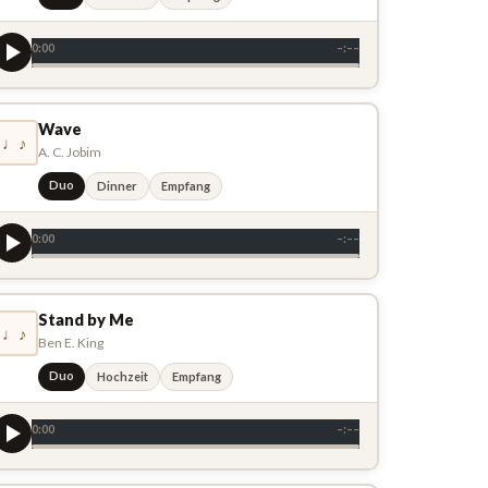
0:00
–:––
Wave
♩♪
A. C. Jobim
Duo
Dinner
Empfang
0:00
–:––
Stand by Me
♩♪
Ben E. King
Duo
Hochzeit
Empfang
0:00
–:––