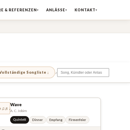
RE & REFERENZEN
ANLÄSSE
KONTAKT
♪
Vollständige Songliste ↓
Wave
♪♫♬♩
A. C. Jobim
Quintett
Dinner
Empfang
Firmenfeier