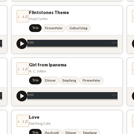
Flintstones Theme
♩♪♫
Hoyt Curtin
Trio
Firmenfeier
Geburtstag
––
0:00
–:––
Girl from Ipanema
♩♪♫
A. C. Jobim
Trio
Dinner
Empfang
Firmenfeier
––
0:00
–:––
Love
♩♪♫
Nat King Cole
Trio
Hochzeit
Dinner
Empfang