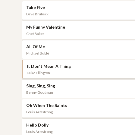
Take Five
Dave Brubeck
My Funny Valentine
Chet Baker
All Of Me
Michael Bublé
It Don't Mean A Thing
Duke Ellington
Sing, Sing, Sing
Benny Goodman
Oh When The Saints
Louis Armstrong
Hello Dolly
Louis Armstrong