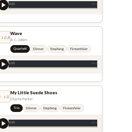
0:00
–:––
Wave
♩♪♫♬
A. C. Jobim
Quartett
Dinner
Empfang
Firmenfeier
0:00
–:––
My Little Suede Shoes
♩♪♫
Charlie Parker
Trio
Dinner
Empfang
Firmenfeier
0:00
–:––