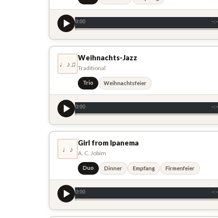
0:00
–:
Weihnachts-Jazz
♩♪♫
Traditional
Trio
Weihnachtsfeier
0:00
–:
Girl from Ipanema
♩♪
A. C. Jobim
Duo
Dinner
Empfang
Firmenfeier
0:00
–: