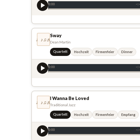
0:00
–:
Sway
♩♪♫♬
Dean Martin
Quartett
Hochzeit
Firmenfeier
Dinner
0:00
–:
I Wanna Be Loved
♩♪♫♬
Traditional Jazz
Quartett
Hochzeit
Firmenfeier
Empfang
0:00
–: