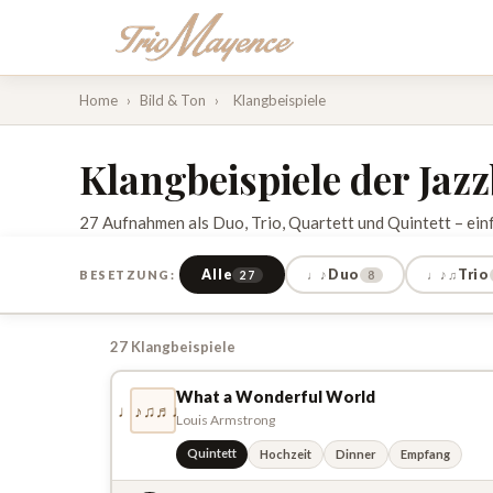
Home
›
Bild & Ton
›
Klangbeispiele
Klangbeispiele der Jaz
27 Aufnahmen als Duo, Trio, Quartett und Quintett – ein
Alle
Duo
Trio
BESETZUNG:
♩♪
♩♪♫
27
8
27 Klangbeispiele
What a Wonderful World
♩♪♫♬♩
Louis Armstrong
Quintett
Hochzeit
Dinner
Empfang