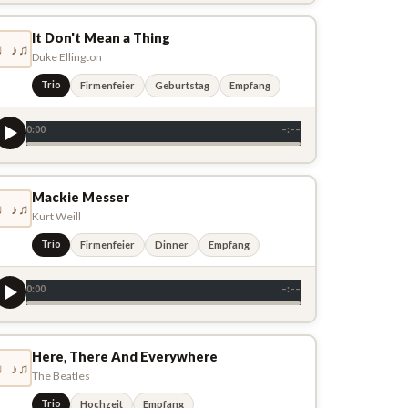
It Don't Mean a Thing
♩♪♫
Duke Ellington
Trio
Firmenfeier
Geburtstag
Empfang
0:00
–:––
Mackie Messer
♩♪♫
Kurt Weill
Trio
Firmenfeier
Dinner
Empfang
0:00
–:––
Here, There And Everywhere
♩♪♫
The Beatles
Trio
Hochzeit
Empfang